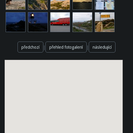
|
|
předchozí
přehled fotogalerií
následující