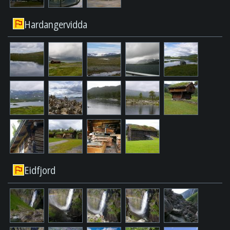
Hardangervidda
Eidfjord