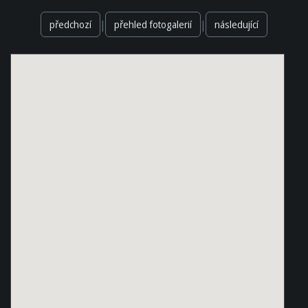
|
|
předchozí
přehled fotogalerií
následující