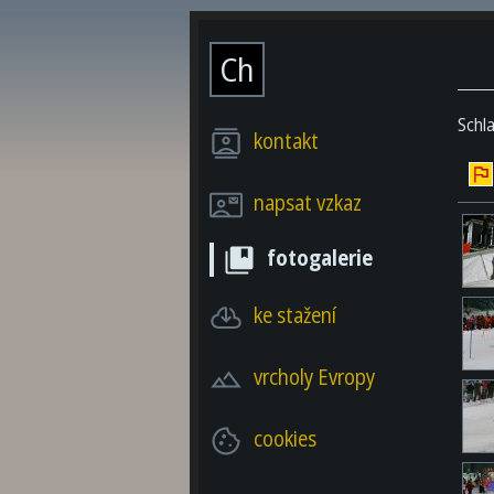
Ch
Schl
kontakt
napsat vzkaz
fotogalerie
ke stažení
vrcholy Evropy
cookies