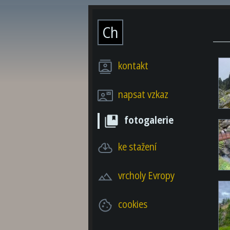
Ch
kontakt
napsat vzkaz
fotogalerie
ke stažení
vrcholy Evropy
cookies