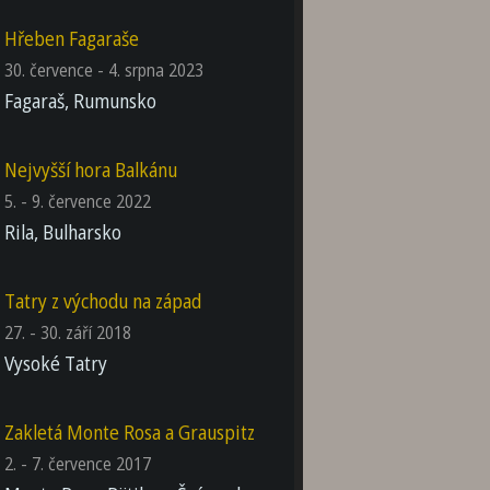
Hřeben Fagaraše
30. července - 4. srpna 2023
Fagaraš, Rumunsko
Nejvyšší hora Balkánu
5. - 9. července 2022
Rila, Bulharsko
Tatry z východu na západ
27. - 30. září 2018
Vysoké Tatry
Zakletá Monte Rosa a Grauspitz
2. - 7. července 2017