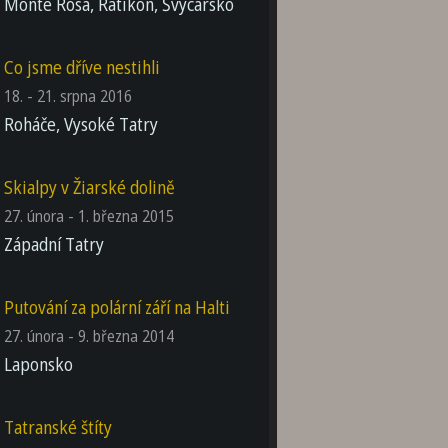
Monte Rosa, Rätikon, Švýcarsko
Co jsme dříve nestihli
18. - 21. srpna 2016
Roháče, Vysoké Tatry
Skialpy v Žiarské dolině
27. února - 1. března 2015
Západní Tatry
Putování za polární září na Halti
27. února - 9. března 2014
Laponsko
Tatranské štíty