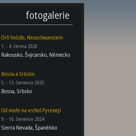
fotogalerie
Orlí hnízdo, Neuschwanstein
1. - 4. června 2026
Rakousko, Švýcarsko, Německo
Bosna a Srbsko
5. - 13. července 2025
Bosna, Srbsko
Od moře na vrchol Pyrenejí
9. - 16. července 2024
Sierra Nevada, Španělsko